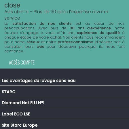
close
Avis clients – Plus de 30 ans d’expertise à votre
service
La
satisfaction de nos clients
est au cœur de nos
préoccupations. Avec plus de
30 ans d’expérience
, notre
équipe s’engage à vous offrir une
expérience de qualité
à
chaque étape de votre achat. Nos clients nous recommandent
pour notre
sérieux
et notre
professionnalisme
. N’hésitez pas à
consulter leurs
avis
pour découvrir pourquoi ils nous font
confiance !
ACCÈS COMPTE
Les avantages du lavage sans eau
STARC
Diamond Net ELU N°1
Label ECO LSE
Site Starc Europe