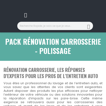
Nous comprenons l'importance de recevoir vos commandes
Notre équipe de
Votre
La
satisfaction de nos clients
sécurité
est notre priorité ! Nous vous proposons plusieur
service client
est au cœur de nos préoccupation
est là pour répondre à toutes vo
ra
garantissent une
Nous sommes à votre écoute pour vous aider à chaque étape et 
que vos
Nos clients nous recommandent pour notre
informations

livraison sécurisée
restent confidentielles. Achetez l’esprit tran
et efficace. Vous êtes pres
sérieux
et notre
prof
adapté à vos besoins.
SERVICE CLIENT
ACCÈS COMPTE

PACK RÉNOVATION CARROSSERIE
- POLISSAGE
RÉNOVATION CARROSSERIE, LES RÉPONSES
D’EXPERTS POUR LES PROS DE L’ENTRETIEN AUTO
Vous êtes un professionnel du lavage et de l’entretien auto, et
vous savez que les attentes de vos clients sont exigeantes.
Autant disposer des produits les plus efficaces pour nettoyer
l’extérieur de votre véhicule ou des
solutions innovantes pour
la réparation d’impacts sur les pare-brise.
Cette même
exigence se retrouvera aussi pour les carrosseries des
voitures, et avant de les laver et de les entretenir, il vous