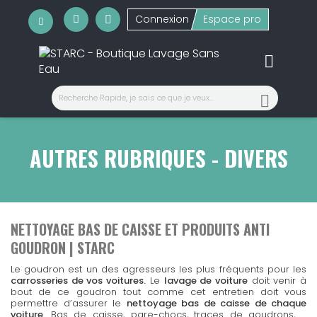
Connexion
Espace pro
Nous comprenons l'importance de recevoir vos commandes
Notre équipe de
Votre
La
satisfaction de nos clients
sécurité
est notre priorité ! Nous vous proposons plusieur
service client
est au cœur de nos préoccupation
est là pour répondre à toutes vo
ra
garantissent une
Nous sommes à votre écoute pour vous aider à chaque étape et 
que vos
Nos clients nous recommandent pour notre
informations
livraison sécurisée
restent confidentielles. Achetez l’esprit tran
et efficace. Vous êtes pres
sérieux
et notre
prof
adapté à vos besoins.

SERVICE CLIENT
ACCÈS COMPTE

AUTRES RUBRIQUES - DIVERS
NETTOYAGE BAS DE CAISSE ET PRODUITS ANTI
GOUDRON | STARC
Le goudron est un des agresseurs les plus fréquents pour les
carrosseries de vos voitures.
Le
lavage de voiture
doit venir à
bout de ce goudron tout comme cet entretien doit vous
permettre d’assurer le
nettoyage bas de caisse de chaque
voiture
. Bas de caisse, pare-chocs, traces de goudrons, …