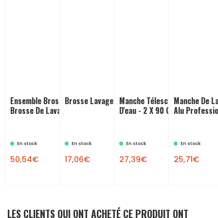
Ensemble Brosse + Manche :
Brosse Lavage Bleue Grise
Manche Télescopique Alu Pas
Manche De La
Brosse De Lavage Voiture
D'eau - 2 X 90 Cm
Alu Professio
En stock
En stock
En stock
En stock
50,54€
17,06€
27,39€
25,71€
LES CLIENTS QUI ONT ACHETÉ CE PRODUIT ONT