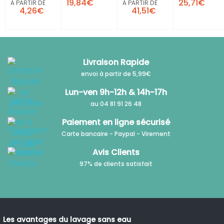
19,84€
25,71€
A PARTIR DE
A PARTIR DE
4,26€
41,51€
Livraison Rapide
envoi à partir de 5,99€
Lun-ven 9h-12h & 14h-17h
au 04 81 91 26 48
Paiement en ligne sécurisé
Carte bancaire - Paypal - Virement
Avis Clients
97% de clients satisfait
Les avantages du lavage sans eau