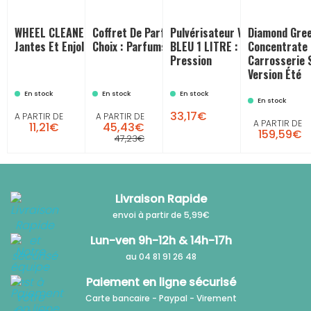
WHEEL CLEANER Nettoyant
Coffret De Parfums 125 Ml Au
Pulvérisateur VENUS PRO 36
Diamond Gree
Jantes Et Enjoliveurs
Choix : Parfums Voiture
BLEU 1 LITRE : Pulvérisateur 
Concentrate 
Pression
Carrosserie 
Version Été
En stock
En stock
En stock
En stock
33,17€
A PARTIR DE
A PARTIR DE
A PARTIR DE
11,21€
45,43€
159,59€
47,23€
Livraison Rapide
envoi à partir de 5,99€
Lun-ven 9h-12h & 14h-17h
au 04 81 91 26 48
Paiement en ligne sécurisé
Carte bancaire - Paypal - Virement