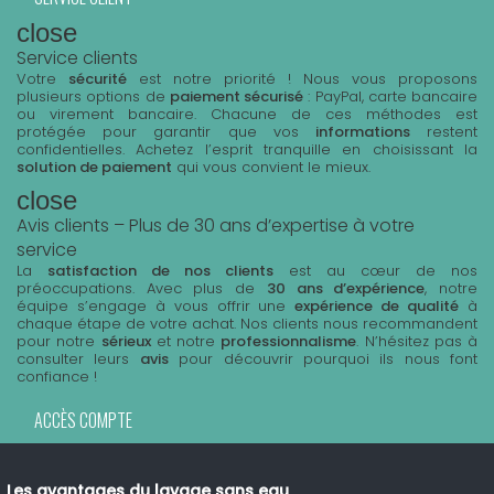
close
Service clients
Votre
sécurité
est notre priorité ! Nous vous proposons
plusieurs options de
paiement sécurisé
: PayPal, carte bancaire
ou virement bancaire. Chacune de ces méthodes est
protégée pour garantir que vos
informations
restent
confidentielles. Achetez l’esprit tranquille en choisissant la
solution de paiement
qui vous convient le mieux.
close
Avis clients – Plus de 30 ans d’expertise à votre
service
La
satisfaction de nos clients
est au cœur de nos
préoccupations. Avec plus de
30 ans d’expérience
, notre
équipe s’engage à vous offrir une
expérience de qualité
à
chaque étape de votre achat. Nos clients nous recommandent
pour notre
sérieux
et notre
professionnalisme
. N’hésitez pas à
consulter leurs
avis
pour découvrir pourquoi ils nous font
confiance !
ACCÈS COMPTE
Les avantages du lavage sans eau