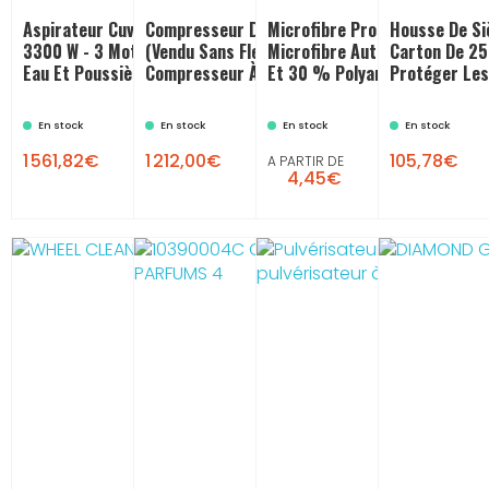
Aspirateur Cuve Inox YS 3/62 -
Compresseur DNX PRO 3100
Microfibre Professionnelle :
Housse De Si
3300 W - 3 Moteurs : Aspirateur
(vendu Sans Flexible) :
Microfibre Auto 70 % Polyes
Carton De 25
Eau Et Poussière
Compresseur À Air
Et 30 % Polyamide
Protéger Les
En stock
En stock
En stock
En stock


1 561,82€
1 212,00€
105,78€
A PARTIR DE
4,45€