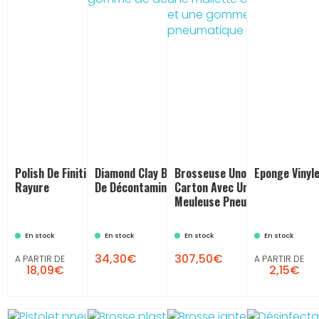
Polish De Finition P3 : Anti-
Diamond Clay Bar 200g : Gomme
Brosseuse Unostar Livrée En
Eponge Vinyl
Rayure
De Décontamination
Carton Avec Une Brosse Acier
Meuleuse Pneumatique
En stock
En stock
En stock
En stock

34,30€
307,50€
A PARTIR DE
A PARTIR DE
18,09€
2,15€