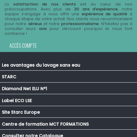
La
satisfaction de nos clients
est au cœur de nos
préoccupations. Avec plus de
30 ans d’expérience
, notre
équipe s’engage à vous offrir une
expérience de qualité
à
chaque étape de votre achat. Nos clients nous recommandent
pour notre
sérieux
et notre
professionnalisme
. N’hésitez pas à
consulter leurs
avis
pour découvrir pourquoi ils nous font
confiance !
ACCÈS COMPTE
Les avantages du lavage sans eau
STARC
Diamond Net ELU N°1
Label ECO LSE
Site Starc Europe
Centre de formation MCT FORMATIONS
Consultez notre Catalogue