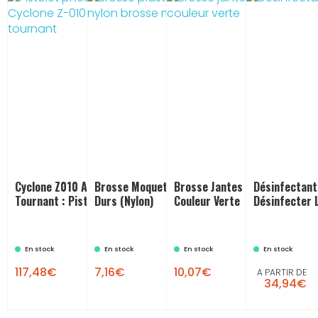
Cyclone Z010 Avec Raccord
Brosse Moquette Bleue : Poils
Brosse Jantes - Plastique
Désinfectant
Tournant : Pistolet Pneumatique
Durs (nylon)
Couleur Verte
Désinfecter 
En stock
En stock
En stock
En stock


117,48€
7,16€
10,07€
A PARTIR DE
34,94€