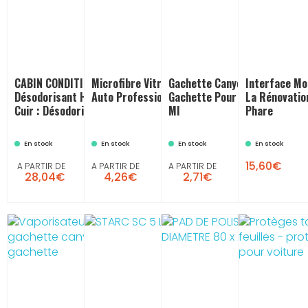
CABIN CONDITIONER -
Microfibre Vitres : Microfibre
Gachette Canyon : Couleur R
Interface Mo
Désodorisant Habitacle Parfum
Auto Professionnelle
Gachette Pour Vaporisateur 
La Rénovatio
Cuir : Désodorisant Auto
Ml
Phare
En stock
En stock
En stock
En stock
15,60€
A PARTIR DE
A PARTIR DE
A PARTIR DE
28,04€
4,26€
2,71€