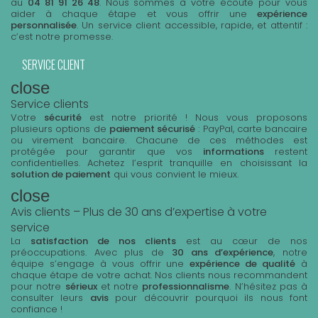
au
04 81 91 26 48
. Nous sommes à votre écoute pour vous
aider à chaque étape et vous offrir une
expérience
personnalisée
. Un service client accessible, rapide, et attentif :
c’est notre promesse.
SERVICE CLIENT
close
Service clients
Votre
sécurité
est notre priorité ! Nous vous proposons
plusieurs options de
paiement sécurisé
: PayPal, carte bancaire
ou virement bancaire. Chacune de ces méthodes est
protégée pour garantir que vos
informations
restent
confidentielles. Achetez l’esprit tranquille en choisissant la
solution de paiement
qui vous convient le mieux.
close
Avis clients – Plus de 30 ans d’expertise à votre
service
La
satisfaction de nos clients
est au cœur de nos
préoccupations. Avec plus de
30 ans d’expérience
, notre
équipe s’engage à vous offrir une
expérience de qualité
à
chaque étape de votre achat. Nos clients nous recommandent
pour notre
sérieux
et notre
professionnalisme
. N’hésitez pas à
consulter leurs
avis
pour découvrir pourquoi ils nous font
confiance !