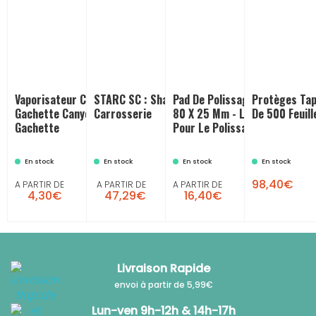
Vaporisateur Couleur 600 Ml +
STARC SC : Shampoing
Pad De Polissage FLEX Diamèt
Protèges Tapi
Gachette Canyon : Vaporisateur À
Carrosserie
80 X 25 Mm - Lot De 2 Unités 
De 500 Feuill
Gachette
Pour Le Polissage Carrosseri
En stock
En stock
En stock
En stock
98,40€
A PARTIR DE
A PARTIR DE
A PARTIR DE
4,30€
47,29€
16,40€
Livraison Rapide
envoi à partir de 5,99€
Lun-ven 9h-12h & 14h-17h