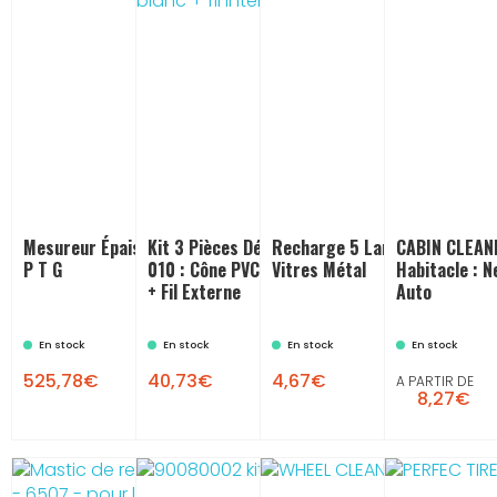
Mesureur Épaisseur De Peinture
Kit 3 Pièces Détachées Cyclone Z
Recharge 5 Lames Pour Gratt
CABIN CLEANE
P T G
010 : Cône PVC Blanc + Fil Interne
Vitres Métal
Habitacle : 
+ Fil Externe
Auto
En stock
En stock
En stock
En stock


525,78€
40,73€
4,67€
A PARTIR DE
8,27€