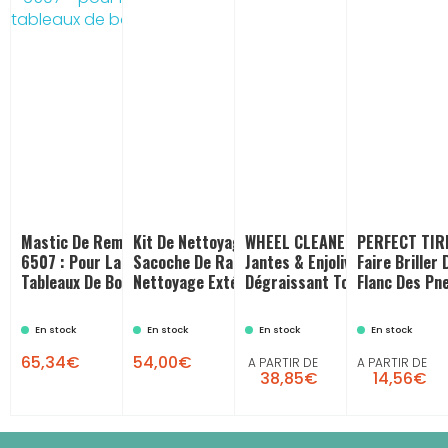
Mastic De Remplissage - 30 Ml -
Kit De Nettoyage Auto Avec Une
WHEEL CLEANER - Nettoyant
PERFECT TIRE
6507 : Pour La Réparation Des
Sacoche De Rangement : Pour Un
Jantes & Enjoliveurs : Nettoy
Faire Briller
Tableaux De Bord Et Des Vinyles
Nettoyage Extérieur
Dégraissant Toutes Jantes
Flanc Des Pn
En stock
En stock
En stock
En stock


65,34€
54,00€
A PARTIR DE
A PARTIR DE
38,85€
14,56€