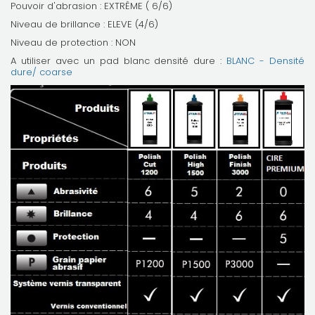
Pouvoir d'abrasion :
EXTRÊME
( 6/6)
Niveau de brillance : ELEVE (4/6)
Niveau de protection : NON
A utiliser avec un pad blanc densité dure :
BLANC - Densité
dure/ coarse