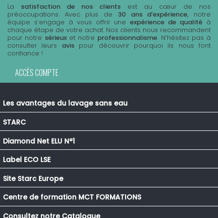
La
satisfaction de nos clients
est au cœur de nos
préoccupations. Avec plus de
30 ans d’expérience
, notre
équipe s’engage à vous offrir une
expérience de qualité
à
chaque étape de votre achat. Nos clients nous recommandent
pour notre
sérieux
et notre
professionnalisme
. N’hésitez pas à
consulter leurs
avis
pour découvrir pourquoi ils nous font
confiance !
ACCÈS COMPTE
Les avantages du lavage sans eau
STARC
Diamond Net ELU N°1
Label ECO LSE
Site Starc Europe
Centre de formation MCT FORMATIONS
Consultez notre Catalogue