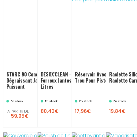
STARC 90 Concentré :
DESOX'CLEAN - Décontaminant
Réservoir Avec Couvercle Sa
Raclette Sili
Dégraissant Jantes Très
Ferreux Jantes Et Carrosserie - 5
Trou Pour Pistolet Pneumati
Raclette Car
Puissant
Litres
En stock
En stock
En stock
En stock

80,40€
17,96€
19,84€
A PARTIR DE
59,95€