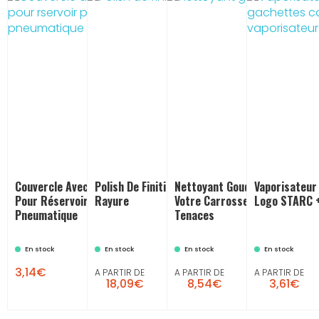
Couvercle Avec Trou Universel
Polish De Finition P3 : Anti-
Nettoyant Goudron : Débarra
Vaporisateur
Pour Réservoir Pistolet
Rayure
Votre Carrosserie De Ces Tâ
Logo STARC 
Pneumatique
Tenaces
En stock
En stock
En stock
En stock

3,14€
A PARTIR DE
A PARTIR DE
A PARTIR DE
18,09€
8,54€
3,61€