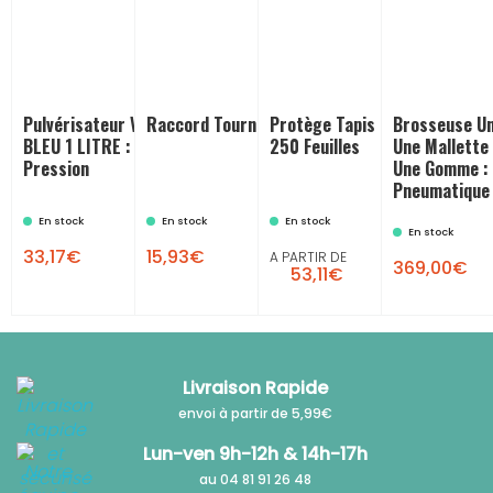
Pulvérisateur VENUS PRO 360°
Raccord Tournant 3 D (1/4 Mâle)
Protège Tapis De Sol : Roulea
Brosseuse Un
BLEU 1 LITRE : Pulvérisateur À
250 Feuilles
Une Mallette
Pression
Une Gomme :
Pneumatique
En stock
En stock
En stock


En stock
33,17€
15,93€
A PARTIR DE
369,00€
53,11€
Livraison Rapide
envoi à partir de 5,99€
Lun-ven 9h-12h & 14h-17h
au 04 81 91 26 48