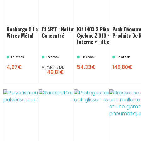
Recharge 5 Lames Pour Grattoir
CLAR'T : Nettoyant Vitres
Kit INOX 3 Pièces Détachées
Pack Découve
Vitres Métal
Concentré
Cyclone Z 010 : Cône INOX + Fi
Produits De 
Interne + Fil Externe
En stock
En stock
En stock
En stock

4,67€
54,33€
148,80€
A PARTIR DE
49,81€