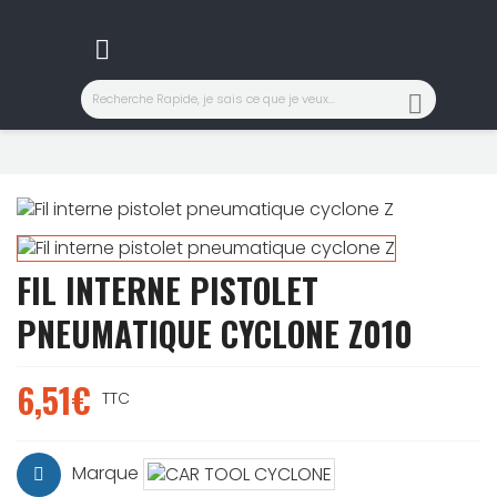


FIL INTERNE PISTOLET
PNEUMATIQUE CYCLONE Z010
6,51€
TTC
Marque