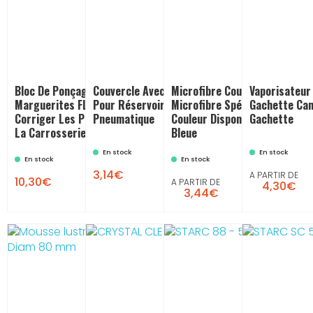
Bloc De Ponçage Pour
Couvercle Avec Trou Universel
Microfibre Coupe Laser :
Vaporisateur
Marguerites FLEXIPADS : Pour
Pour Réservoir Pistolet
Microfibre Spécial Carrosseri
Gachette Can
Corriger Les Petits Défauts Sur
Pneumatique
Couleur Disponible : Verte Et
Gachette
La Carrosserie
Bleue
En stock
En stock


En stock
En stock
3,14€
A PARTIR DE
10,30€
A PARTIR DE
4,30€
3,44€