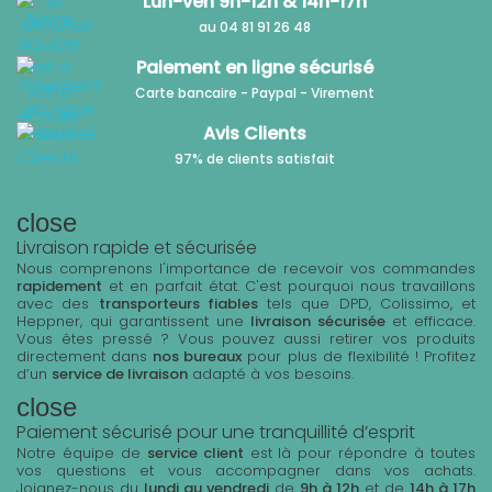
Lun-ven 9h-12h & 14h-17h
au 04 81 91 26 48
Paiement en ligne sécurisé
Carte bancaire - Paypal - Virement
Avis Clients
97% de clients satisfait
close
Livraison rapide et sécurisée
Nous comprenons l'importance de recevoir vos commandes
rapidement
et en parfait état. C'est pourquoi nous travaillons
avec des
transporteurs fiables
tels que DPD, Colissimo, et
Heppner, qui garantissent une
livraison sécurisée
et efficace.
Vous êtes pressé ? Vous pouvez aussi retirer vos produits
directement dans
nos bureaux
pour plus de flexibilité ! Profitez
d’un
service de livraison
adapté à vos besoins.
close
Paiement sécurisé pour une tranquillité d’esprit
Notre équipe de
service client
est là pour répondre à toutes
vos questions et vous accompagner dans vos achats.
Joignez-nous du
lundi au vendredi
de
9h à 12h
et de
14h à 17h