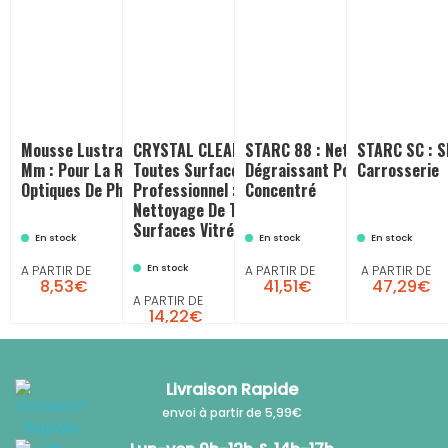
Mousse Lustrage Alvéolée D 80
CRYSTAL CLEAR TSV - Nettoyant
STARC 88 : Nettoyant
STARC SC : 
Mm : Pour La Rénovation Des
Toutes Surfaces Vitrées
Dégraissant Polyvalent
Carrosserie
Optiques De Phares
Professionnel : Pour Le
Concentré
Nettoyage De Toutes Les
Surfaces Vitrées
En stock
En stock
En stock
En stock
A PARTIR DE
A PARTIR DE
A PARTIR DE
8,53€
41,51€
47,29€
A PARTIR DE
14,22€
Livraison Rapide
envoi à partir de 5,99€