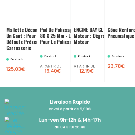
Mallette Décontamination Avec
Pad De Polissage FLEX Diamètre
ENGINE BAY CLEANER - Nettoy
Cône Renforc
Un Gant : Pour Enlever Les Petits
80 X 25 Mm - Lot De 2 Unités :
Moteur : Dégraissant Châssis
Pneumatique 
Défauts Présents Sur La
Pour Le Polissage Carrosserie
Moteur
Carrosserie
En stock
En stock
En stock

En stock
23,78€
A PARTIR DE
A PARTIR DE
125,03€
16,40€
12,19€
Livraison Rapide
envoi à partir de 5,99€
Lun-ven 9h-12h & 14h-17h
au 04 81 91 26 48