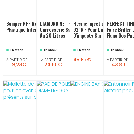
Bumper NF : Rénovateur
DIAMOND NET : Nettoyant
Résine Injection Pare-Brise R
PERFECT TIRE
Plastique Intérieur Et Extérieur
Carrosserie Sans Eau Du 2 Litres
921N : Pour La Réparation
Faire Briller
Au 20 Litres
D'impacts Sur Pare Brise
Flanc Des Pn
En stock
En stock
En stock
En stock
45,67€
A PARTIR DE
A PARTIR DE
A PARTIR DE
9,23€
24,60€
43,81€